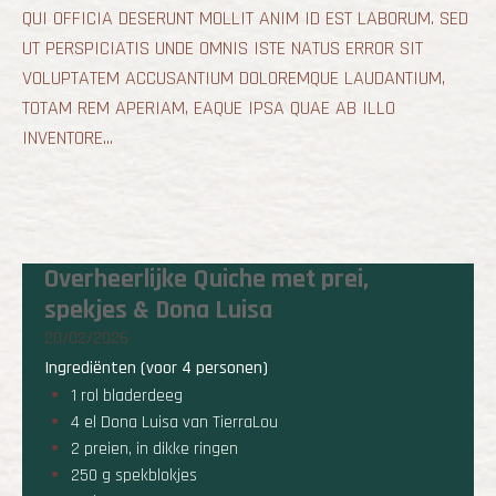
QUI OFFICIA DESERUNT MOLLIT ANIM ID EST LABORUM. SED
UT PERSPICIATIS UNDE OMNIS ISTE NATUS ERROR SIT
VOLUPTATEM ACCUSANTIUM DOLOREMQUE LAUDANTIUM,
TOTAM REM APERIAM, EAQUE IPSA QUAE AB ILLO
INVENTORE...
Overheerlijke Quiche met prei,
spekjes & Dona Luisa
20/02/2026
Ingrediënten (voor 4 personen)
1 rol bladerdeeg
4 el Dona Luisa van TierraLou
2 preien, in dikke ringen
250 g spekblokjes