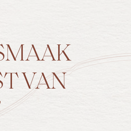
SMAAK
ST VAN
”