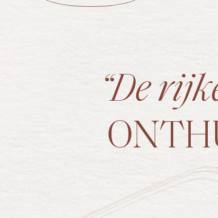
“De rij
ONTHU