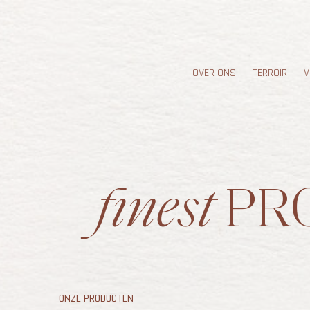
OVER ONS
TERROIR
V
finest
PR
ONZE PRODUCTEN