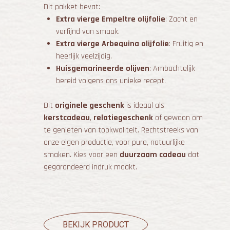
Dit pakket bevat:
Extra vierge Empeltre olijfolie
: Zacht en
verfijnd van smaak.
Extra vierge Arbequina olijfolie
: Fruitig en
heerlijk veelzijdig.
Huisgemarineerde olijven
: Ambachtelijk
bereid volgens ons unieke recept.
Dit
originele geschenk
is ideaal als
kerstcadeau
,
relatiegeschenk
of gewoon om
te genieten van topkwaliteit. Rechtstreeks van
onze eigen productie, voor pure, natuurlijke
smaken. Kies voor een
duurzaam cadeau
dat
gegarandeerd indruk maakt.
BEKIJK PRODUCT