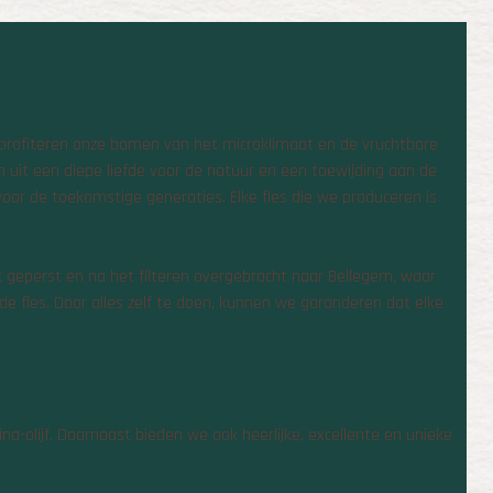
r profiteren onze bomen van het microklimaat en de vruchtbare
an uit een diepe liefde voor de natuur en een toewijding aan de
voor de toekomstige generaties. Elke fles die we produceren is
 geperst en na het filteren overgebracht naar Bellegem, waar
de fles. Door alles zelf te doen, kunnen we garanderen dat elke
ina-olijf. Daarnaast bieden we ook heerlijke, excellente en unieke