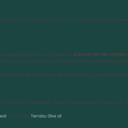
ge meer dan driehonderd jaar oud – en de aanplant van nieuwe bomen, 
hoogwaardige olijfolie. Je kiest voor een
product met een verhaal
,
ndheidsvoordelen dat je best je dat begint met een paar lepeltjes vloe
ze extra vierge olijfolie en ontdek waarom TierraLou de ultieme keuze 
ste verdelers zich bevinden! Breng hen een bezoekje en koop onze extr
eoil
of facebook:
Tierralou Olive oil