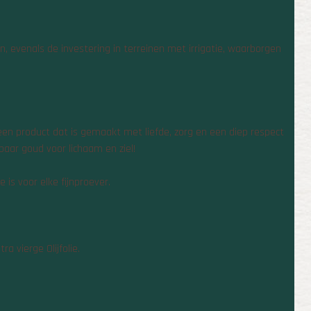
evenals de investering in terreinen met irrigatie, waarborgen
 een product dat is gemaakt met liefde, zorg en een diep respect
ibaar goud voor lichaam en ziel!
is voor elke fijnproever.
a vierge Olijfolie.