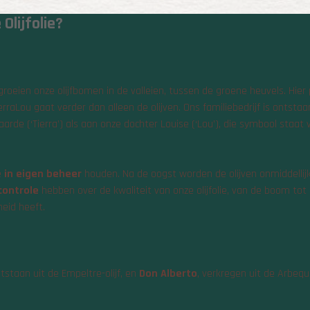
Olijfolie?
roeien onze olijfbomen in de valleien, tussen de groene heuvels. Hie
rraLou gaat verder dan alleen de olijven. Ons familiebedrijf is ontsta
rde (‘Tierra’) als aan onze dochter Louise (‘Lou’), die symbool staat 
e
in eigen beheer
houden. Na de oogst worden de olijven onmiddellijk
controle
hebben over de kwaliteit van onze olijfolie, van de boom tot 
eid heeft.
tstaan uit de Empeltre-olijf, en
Don Alberto
, verkregen uit de Arbequ