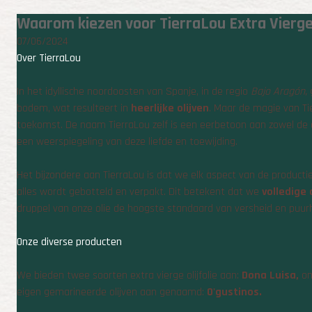
Waarom kiezen voor TierraLou Extra Vierge 
07/06/2024
Over TierraLou
In het idyllische noordoosten van Spanje, in de regio
Bajo Aragón,
g
bodem, wat resulteert in
heerlijke olijven
. Maar de magie van Tie
toekomst. De naam TierraLou zelf is een eerbetoon aan zowel de aa
een weerspiegeling van deze liefde en toewijding.
Het bijzondere aan TierraLou is dat we elk aspect van de producti
alles wordt gebotteld en verpakt. Dit betekent dat we
volledige 
druppel van onze olie de hoogste standaard van versheid en puurh
Onze diverse producten
We bieden twee soorten extra vierge olijfolie aan:
Dona Luisa,
on
eigen gemarineerde olijven aan genaamd:
O'gustinos.