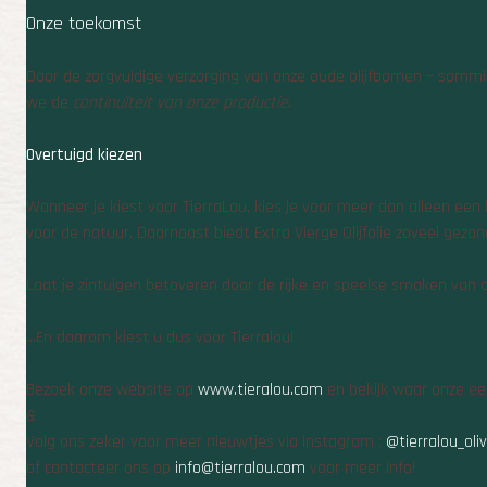
Onze toekomst
Door de zorgvuldige verzorging van onze oude olijfbomen – sommi
we de
continuïteit van onze productie
.
Overtuigd kiezen
Wanneer je kiest voor TierraLou, kies je voor meer dan alleen een 
voor de natuur. Daarnaast biedt Extra Vierge Olijfolie zoveel gezo
Laat je zintuigen betoveren door de rijke en speelse smaken van on
...En daarom kiest u dus voor Tierralou!
Bezoek onze website op
www.tieralou.com
en bekijk waar onze eer
&
Volg ons zeker voor meer nieuwtjes via instagram :
@tierralou_oliv
of contacteer ons op
info@tierralou.com
voor meer info!